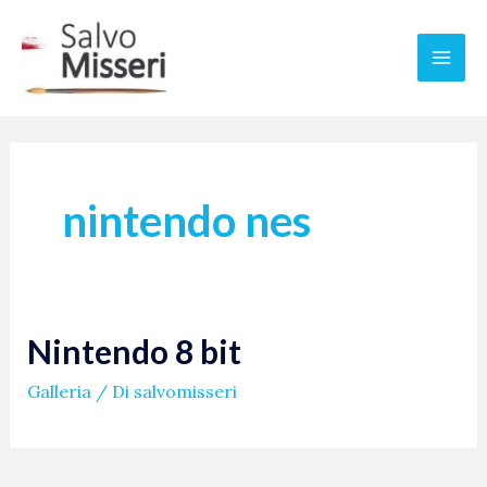
Vai
Mai
al
Men
contenuto
nintendo nes
Nintendo 8 bit
Galleria
/ Di
salvomisseri