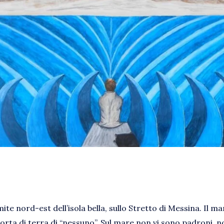
mite nord-est dell’isola bella, sullo Stretto di Messina. Il m
orta di terra di “nessuno”. Sul mare non vi sono padroni, n