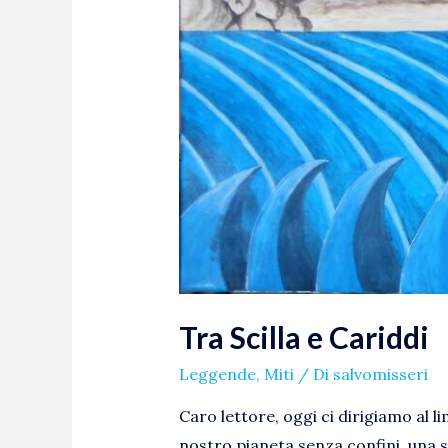
Scilla
e
Cariddi
Tra Scilla e Cariddi
Leggende
,
Miti
/ Di
salvomisseri
Caro lettore, oggi ci dirigiamo al li
nostro pianeta senza confini, una s