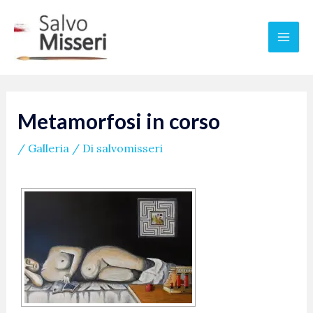
Vai
Navigazione
Mai
al
articoli
Men
contenuto
Metamorfosi in corso
/
Galleria
/ Di
salvomisseri