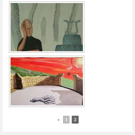
◄
1
2