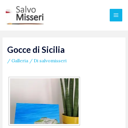
Vai
Navigazione
Mai
al
articoli
Men
contenuto
Gocce di Sicilia
/
Galleria
/ Di
salvomisseri