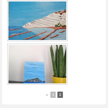
◄
1
2